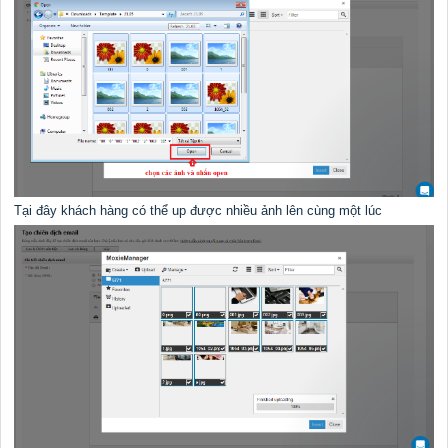
Tại đây khách hàng có thể up được nhiều ảnh lên cùng một lúc