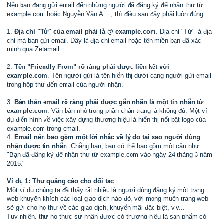
Nếu bạn đang gửi email đến những người đã đăng ký để nhận thư từ
example.com hoặc Nguyễn Văn A. .., thì điều sau đây phải luôn đúng:
1.
Địa chỉ "Từ" của email phải là @ example.com
. Địa chỉ "Từ" là địa
chỉ mà bạn gửi email. Đây là địa chỉ email hoặc tên miền bạn đã xác
minh qua Zetamail.
2.
Tên "Friendly From" rõ ràng phải được liên kết với
example.com
. Tên người gửi là tên hiển thị dưới dạng người gửi email
trong hộp thư đến email của người nhận.
3.
Bản thân email rõ ràng phải được gắn nhãn là một tin nhắn từ
example.com
. Văn bản nhỏ trong phần chân trang là không đủ. Một ví
dụ điển hình về việc xây dựng thương hiệu là hiển thị nổi bật logo của
example.com trong email.
4.
Email nên bao gồm một lời nhắc về lý do tại sao người dùng
nhận được tin nhắn
. Chẳng hạn, bạn có thể bao gồm một câu như
"Bạn đã đăng ký để nhận thư từ example.com vào ngày 24 tháng 3 năm
2015."
Ví dụ 1: Thư quảng cáo cho đối tác
Một ví dụ chúng ta đã thấy rất nhiều là người dùng đăng ký một trang
web khuyến khích các loại giao dịch nào đó, với mong muốn trang web
sẽ gửi cho họ thư về các giao dịch, khuyến mãi đặc biệt, v.v...
Tuy nhiên, thư họ thực sự nhận được có thương hiệu là sản phẩm có