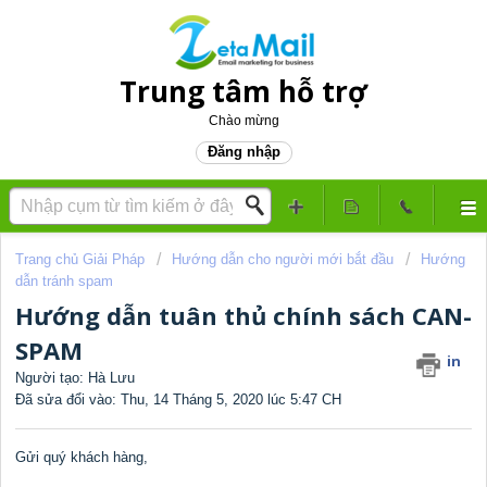
Trung tâm hỗ trợ
Chào mừng
Đăng nhập
Trang chủ Giải Pháp
Hướng dẫn cho người mới bắt đầu
Hướng
dẫn tránh spam
Hướng dẫn tuân thủ chính sách CAN-
SPAM
in
Người tạo: Hà Lưu
Đã sửa đổi vào: Thu, 14 Tháng 5, 2020 lúc 5:47 CH
Gửi quý khách hàng,